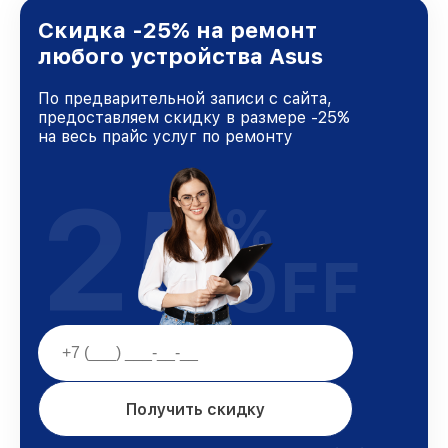
лучшим сервисным центром Asus в городе
Краснодаре, постоянно повышая уровень
Скидка -25% на ремонт
доверия и лояльности наших клиентов.
любого устройства Asus
По предварительной записи с сайта,
предоставляем скидку в размере -25%
на весь прайс услуг по ремонту
25
%
OFF
Получить скидку