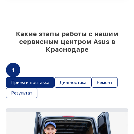
срочного заказа
Подбор оригинальных комплектующих
и надежных реплик с возможностью
выбрать
– под любые финансовые
возможности
85%
работ за 1–2 часа, если мастер
Какие этапы работы с нашим
приступает к восстановлению сразу
сервисным центром Asus в
Краснодаре
1
Прием и доставка
Диагностика
Ремонт
Результат