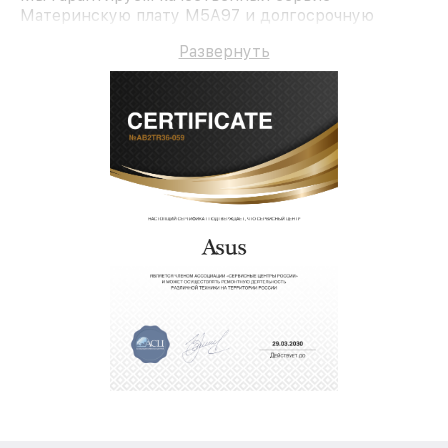
Материнскую плату M5A97 и долгосрочную
гарантию.
Развернуть