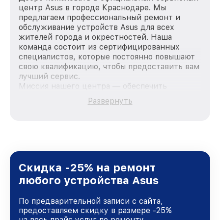
центр Asus в городе Краснодаре. Мы
предлагаем профессиональный ремонт и
обслуживание устройств Asus для всех
жителей города и окрестностей. Наша
команда состоит из сертифицированных
специалистов, которые постоянно повышают
свою квалификацию, чтобы предоставить вам
лучший сервис.
Миссия нашего центра — обеспечить
качественный и доступный ремонт для
Развернуть
каждого пользователя продукции Asus, вне
зависимости от сложности поломки. Мы
стремимся к тому, чтобы каждый клиент был
удовлетворен скоростью и качеством
предоставляемых услуг. Наша цель — стать
лучшим сервисным центром Asus в городе
Краснодаре, постоянно повышая уровень
Скидка -25% на ремонт
доверия и лояльности наших клиентов.
любого устройства Asus
По предварительной записи с сайта,
предоставляем скидку в размере -25%
на весь прайс услуг по ремонту