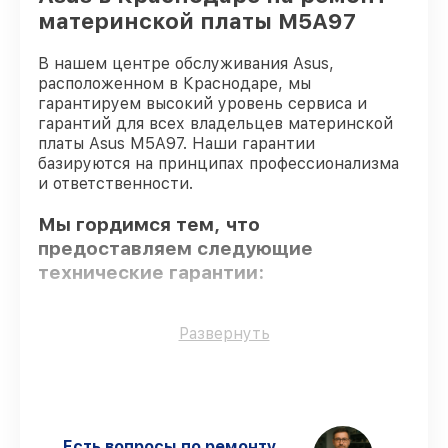
материнской платы M5A97
В нашем центре обслуживания Asus,
расположенном в Краснодаре, мы
гарантируем высокий уровень сервиса и
гарантий для всех владельцев материнской
платы Asus M5A97. Наши гарантии
базируются на принципах профессионализма
и ответственности.
Мы гордимся тем, что
предоставляем следующие
технические гарантии:
Использование оригинальных
Развернуть
запчастей
– гарантируем использование
фирменных запчастей для обслуживания.
Опытные мастера
– мастера проходят
строгий отбор и регулярное обучение.
Соблюдение сроков починки
–
Есть вопросы по ремонту