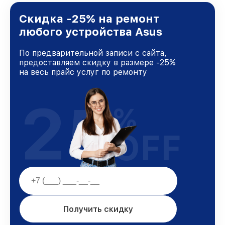
лучшим сервисным центром Asus в городе
Краснодаре, постоянно повышая уровень
Скидка -25% на ремонт
доверия и лояльности наших клиентов.
любого устройства Asus
По предварительной записи с сайта,
предоставляем скидку в размере -25%
на весь прайс услуг по ремонту
25
%
OFF
Получить скидку