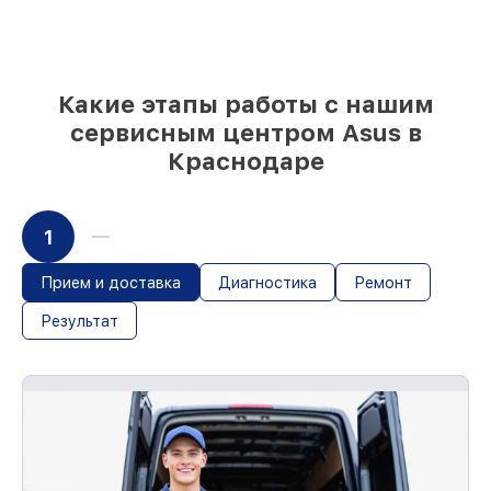
Подбор оригинальных комплектующих
и надежных реплик с возможностью
выбрать
– с учётом всех запросов
85%
работ за 1–2 часа, при условии, что
обслуживание началось сразу
Какие этапы работы с нашим
сервисным центром Asus в
Краснодаре
1
Прием и доставка
Диагностика
Ремонт
Результат