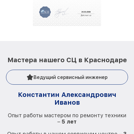
Мастера нашего СЦ в Краснодаре
Ведущий сервисный инженер
Константин Александрович
Иванов
О
Опыт работы мастером по ремонту техники
–
5 лет
О
Опыт работы в нашем сервисном центре –
3