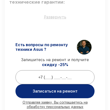
технические гарантии:
Использование оригинальных
Развернуть
запчастей
– только подлинные
комплектующие.
Сертифицированные инженеры
–
мастера проходят строгий отбор и
регулярное обучение.
Есть вопросы по ремонту
Выполнение работ вовремя
–
техники Asus ?
восстановление материнской платы
Sabertooth 990FX R2.0 выполняется
Запишитесь на ремонт и получите
строго в оговоренные сроки.
скидку -25%
Гарантийное обслуживание
–
предоставляем официальное
гарантийное сопровождение после
починки.
Записаться на ремонт
Мы гарантируем:
Отправляя заявку, Вы соглашаетесь на
обработку персональных данных
80%
работ в вашем присутствии