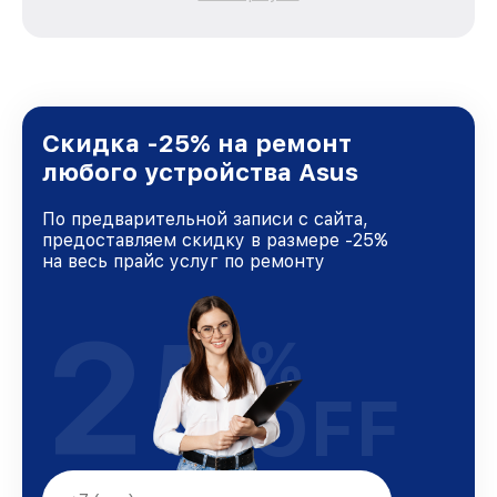
каждого пользователя продукции Asus, вне
зависимости от сложности поломки. Мы
стремимся к тому, чтобы каждый клиент был
удовлетворен скоростью и качеством
предоставляемых услуг. Наша цель — стать
лучшим сервисным центром Asus в городе
Краснодаре, постоянно повышая уровень
Скидка -25% на ремонт
доверия и лояльности наших клиентов.
любого устройства Asus
По предварительной записи с сайта,
предоставляем скидку в размере -25%
на весь прайс услуг по ремонту
25
%
OFF