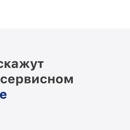
скажут
 сервисном
е