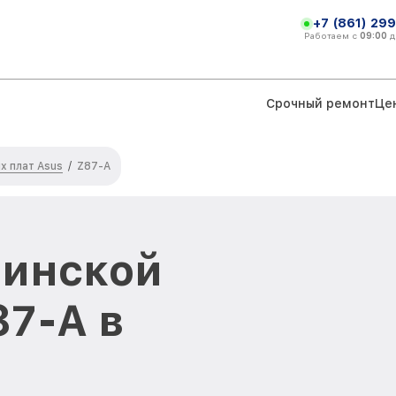
+7 (861) 299
Работаем с
09:00
д
Срочный ремонт
Це
х плат Asus
/
Z87-A
ринской
87-A в