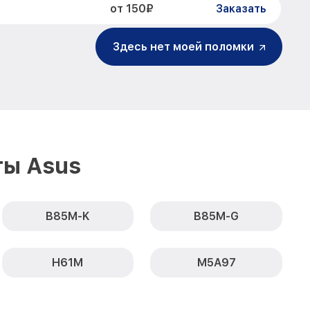
от 150₽
Заказать
Здесь нет моей поломки
ты Asus
B85M-K
B85M-G
H61M
M5A97