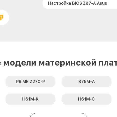
Настройка BIOS Z87-A Asus
 модели материнской пла
PRIME Z270-P
B75M-A
H61M-K
H61M-C