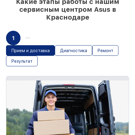
Какие этапы работы с нашим
сразу
сервисным центром Asus в
Краснодаре
1
Прием и доставка
Диагностика
Ремонт
Результат