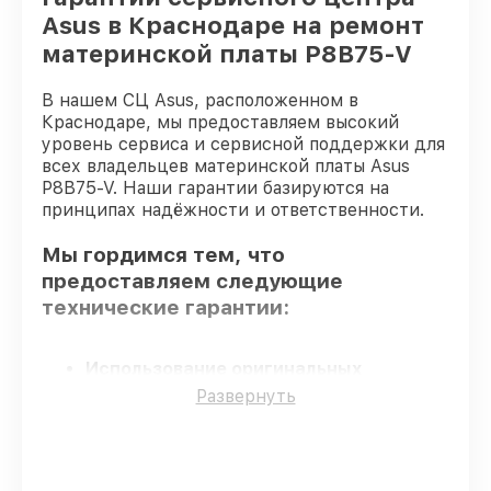
Asus в Краснодаре на ремонт
материнской платы P8B75-V
В нашем СЦ Asus, расположенном в
Краснодаре, мы предоставляем высокий
уровень сервиса и сервисной поддержки для
всех владельцев материнской платы Asus
P8B75-V. Наши гарантии базируются на
принципах надёжности и ответственности.
Мы гордимся тем, что
предоставляем следующие
технические гарантии:
Использование оригинальных
запчастей
– гарантируем использование
Развернуть
фирменных запчастей для обслуживания.
Опытные мастера
– все работники
проходят обязательное обучение и
ежегодную аттестацию, что