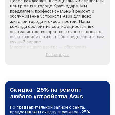
Добро пожаловать в официальный сервисный
центр Asus в городе Краснодаре. Мы
предлагаем профессиональный ремонт и
обслуживание устройств Asus для всех
жителей города и окрестностей. Наша
команда состоит из сертифицированных
специалистов, которые постоянно повышают
свою квалификацию, чтобы предоставить вам
лучший сервис.
Миссия нашего центра — обеспечить
качественный и доступный ремонт для
Развернуть
каждого пользователя продукции Asus, вне
зависимости от сложности поломки. Мы
стремимся к тому, чтобы каждый клиент был
удовлетворен скоростью и качеством
предоставляемых услуг. Наша цель — стать
лучшим сервисным центром Asus в городе
Краснодаре, постоянно повышая уровень
Скидка -25% на ремонт
доверия и лояльности наших клиентов.
любого устройства Asus
По предварительной записи с сайта,
предоставляем скидку в размере -25%