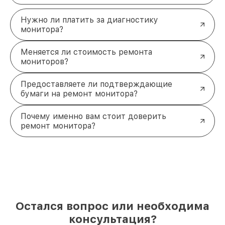
Бесплатная диагностика
— выявление
причин неисправности не потребует
Нужно ли платить за диагностику
дополнительных затрат.
монитора?
Быстрое решение для вашего
монитора ASUS
Меняется ли стоимость ремонта
Оставьте заявку на ремонт вашего монитора
мониторов?
ASUS прямо сейчас, и мы перезвоним в течение 5
минут! Уточним все детали, согласуем удобное
Предоставляете ли подтверждающие
время, а при необходимости организуем
бумаги на ремонт монитора?
доставку. +7 (861) 299-37-61 Северная улица,
496/2
Почему именно вам стоит доверить
ремонт монитора?
Остался вопрос или необходима
консультация?