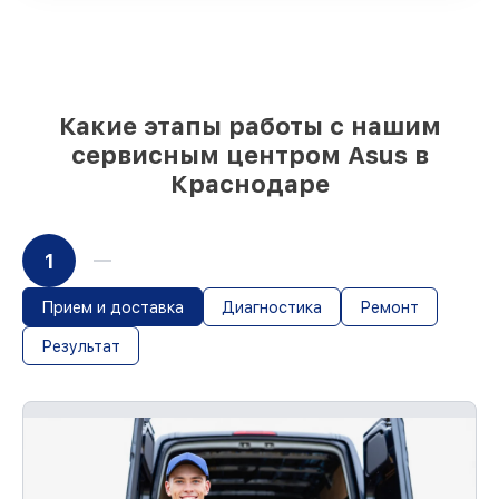
при немедленном старте
Наши обязательства перед
заказчиками:
Какие этапы работы с нашим
сервисным центром Asus в
Материальная ответственность за
Краснодаре
работы
Мы гарантируем аккуратное выполнение
работ. При поломке по нашей
1
ответственности, возмещаем убытки.
Срок гарантии до 36 месяцев на сервис
устройств
Прием и доставка
Диагностика
Ремонт
При наличии гарантийного талона и
Результат
чека, мы проведём повторный сервис
устройства бесплатно и без ожидания.