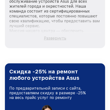
обслуживание устройств Asus для всех
жителей города и окрестностей. Наша
команда состоит из сертифицированных
специалистов, которые постоянно повышают
свою квалификацию, чтобы предоставить вам
лучший сервис.
Миссия нашего центра — обеспечить
качественный и доступный ремонт для
Развернуть
каждого пользователя продукции Asus, вне
зависимости от сложности поломки. Мы
стремимся к тому, чтобы каждый клиент был
удовлетворен скоростью и качеством
предоставляемых услуг. Наша цель — стать
лучшим сервисным центром Asus в городе
Краснодаре, постоянно повышая уровень
Скидка -25% на ремонт
доверия и лояльности наших клиентов.
любого устройства Asus
По предварительной записи с сайта,
предоставляем скидку в размере -25%
на весь прайс услуг по ремонту