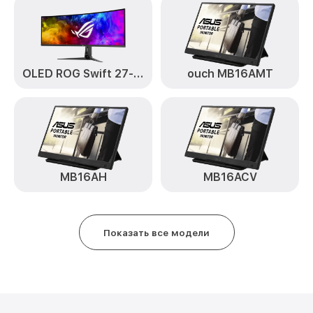
OLED ROG Swift 27-дюймовый
ouch MB16AMT
MB16AH
MB16ACV
Показать все модели