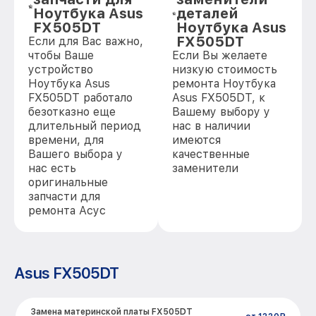
Ноутбука Asus
деталей
FX505DT
Ноутбука Asus
FX505DT
Если для Вас важно,
чтобы Ваше
Если Вы желаете
устройство
низкую стоимость
Ноутбука Asus
ремонта Ноутбука
FX505DT работало
Asus FX505DT, к
безотказно еще
Вашему выбору у
длительный период
нас в наличии
времени, для
имеются
Вашего выбора у
качественные
нас есть
заменители
оригинальные
запчасти для
ремонта Асус
Asus FX505DT
Замена материнской платы FX505DT