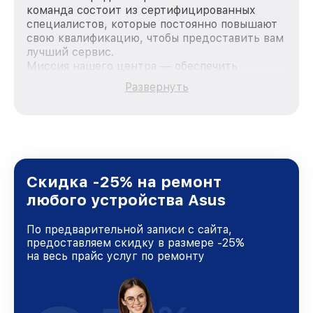
команда состоит из сертифицированных
специалистов, которые постоянно повышают
свою квалификацию, чтобы предоставить вам
лучший сервис.
Миссия нашего центра — обеспечить
качественный и доступный ремонт для
Развернуть
каждого пользователя продукции Asus, вне
зависимости от сложности поломки. Мы
стремимся к тому, чтобы каждый клиент был
удовлетворен скоростью и качеством
предоставляемых услуг. Наша цель — стать
лучшим сервисным центром Asus в городе
Краснодаре, постоянно повышая уровень
Скидка -25% на ремонт
доверия и лояльности наших клиентов.
любого устройства Asus
По предварительной записи с сайта,
предоставляем скидку в размере -25%
на весь прайс услуг по ремонту