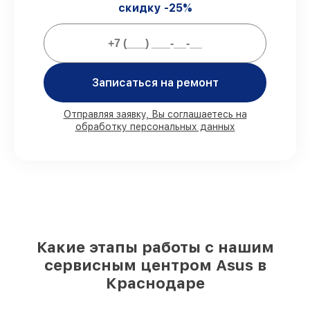
скидку -25%
предоставляем официальное
гарантийное сопровождение после
починки.
Мы гарантируем:
Записаться на ремонт
80%
работ в присутствии заказчика
Отправляя заявку, Вы соглашаетесь на
обработку персональных данных
90%
комплектующих для ноутбуков
имеются в наличии или доступны для
быстрой доставки
Качественные реплики и
оригинальные детали по вашему
выбору
– под любые финансовые
возможности
85%
работ в течение пары часов, при
условии, что обслуживание началось
Какие этапы работы с нашим
сразу
сервисным центром Asus в
Краснодаре