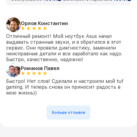
Замена корпуса FX505DT Asus
от 890₽
Замена HDMI FX505DT Asus
от 600₽
Орлов Константин
Отличный ремонт! Мой ноутбук Asus начал
выдавать странные звуки, и я обратился в этот
сервис. Они провели диагностику, заменили
неисправные детали и все заработало как надо.
Быстро, качественно, надежно!
Романов Павел
Быстро! Нет слов! Сделали и настроили мой tuf
gaming. И теперь снова он приносит радость в
мою жизнь))
Больше отзывов