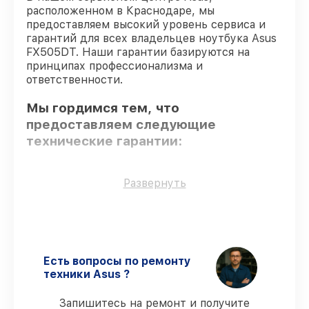
расположенном в Краснодаре, мы
предоставляем высокий уровень сервиса и
гарантий для всех владельцев ноутбука Asus
FX505DT. Наши гарантии базируются на
принципах профессионализма и
ответственности.
Мы гордимся тем, что
предоставляем следующие
технические гарантии:
Только фирменные комплектующие
–
Развернуть
только подлинные комплектующие.
Сертифицированные инженеры
– все
работники проходят обязательное
обучение и ежегодную аттестацию, что
подтверждает их уровень мастерства.
Есть вопросы по ремонту
Выполнение работ вовремя
–
техники Asus ?
соблюдаем сроки сервиса ноутбука
FX505DT, согласованные с клиентом.
Запишитесь на ремонт и получите
Подтвержденная гарантия
–