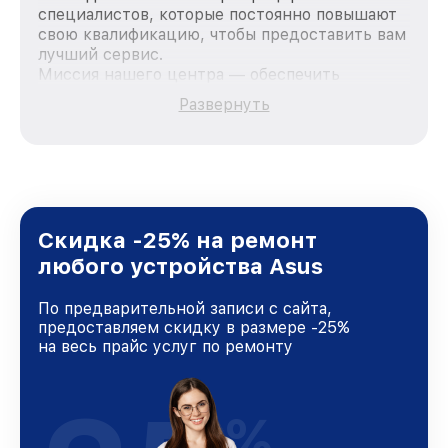
специалистов, которые постоянно повышают
свою квалификацию, чтобы предоставить вам
лучший сервис.
Миссия нашего центра — обеспечить
качественный и доступный ремонт для
Развернуть
каждого пользователя продукции Asus, вне
зависимости от сложности поломки. Мы
стремимся к тому, чтобы каждый клиент был
удовлетворен скоростью и качеством
предоставляемых услуг. Наша цель — стать
лучшим сервисным центром Asus в городе
Краснодаре, постоянно повышая уровень
Скидка -25% на ремонт
доверия и лояльности наших клиентов.
любого устройства Asus
По предварительной записи с сайта,
предоставляем скидку в размере -25%
на весь прайс услуг по ремонту
%