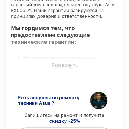
гарантий для всех владельцев ноутбука Asus
FX505DY. Наши гарантии базируются на
принципах доверия и ответственности.
Мы гордимся тем, что
предоставляем следующие
технические гарантии:
Использование оригинальных
запчастей
– для всех видов сервиса
Развернуть
применяются исключительно
оригинальные детали.
Опытные мастера
– проверенные
специалисты с опытом и сертификацией.
Точное соблюдение сроков
–
Есть вопросы по ремонту
восстановление ноутбука FX505DY
техники Asus ?
выполняется строго в оговоренные
сроки.
Запишитесь на ремонт и получите
Сервис с гарантией
– обслуживаем
скидку -25%
ноутбуков всегда со строгим
соблюдением гарантийных обязательств.