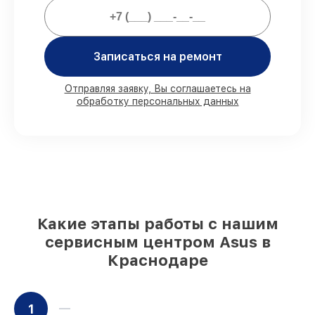
Мы гарантируем:
Записаться на ремонт
80%
работ с возможностью наблюдения
90%
комплектующих для ноутбуков на
Отправляя заявку, Вы соглашаетесь на
обработку персональных данных
складе или доступны для срочного
заказа
Оригинальные запчасти и
качественные реплики на ваш выбор
–
под любые финансовые возможности
85%
работ в течение пары часов, при
немедленном начале работ
Какие этапы работы с нашим
сервисным центром Asus в
Краснодаре
1