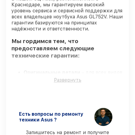
Краснодаре, мы гарантируем высокий
уровень сервиса и сервисной поддержки для
всех владельцев ноутбука Asus GL752V. Наши
гарантии базируются на принципах
надёжности и ответственности.
Мы гордимся тем, что
предоставляем следующие
технические гарантии:
Оригинальные детали
– для всех видов
сервиса применяются исключительно
Развернуть
оригинальные детали.
Сертифицированные инженеры
– все
работники проходят обязательное
обучение и ежегодную аттестацию, что
подтверждает их уровень мастерства.
Есть вопросы по ремонту
Соблюдение сроков починки
–
техники Asus ?
гарантируем завершение работ без
задержек.
Запишитесь на ремонт и получите
Сервис с гарантией
– предоставляем