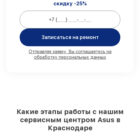
скидку -25%
официальное гарантийное
сопровождение после починки.
Мы гарантируем:
Записаться на ремонт
80%
работ в присутствии заказчика
90%
комплектующих для ноутбуков
Отправляя заявку, Вы соглашаетесь на
обработку персональных данных
имеются в наличии или доступны для
срочного заказа
Качественные реплики и
оригинальные детали по вашему
выбору
– с учётом всех запросов
85%
работ за 1–2 часа, если мастер
приступает к восстановлению сразу
Какие этапы работы с нашим
сервисным центром Asus в
Краснодаре