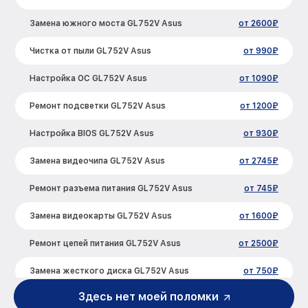
Замена южного моста GL752V Asus
от 2600₽
Чистка от пыли GL752V Asus
от 990₽
Настройка ОС GL752V Asus
от 1090₽
Ремонт подсветки GL752V Asus
от 1200₽
Настройка BIOS GL752V Asus
от 930₽
Замена видеочипа GL752V Asus
от 2745₽
Ремонт разъема питания GL752V Asus
от 745₽
Замена видеокарты GL752V Asus
от 1600₽
Ремонт цепей питания GL752V Asus
от 2500₽
Замена жесткого диска GL752V Asus
от 750₽
Здесь нет моей поломки
Установка драйверов GL752V Asus
от 725₽