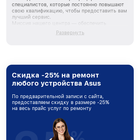
специалистов, которые постоянно повышают
свою квалификацию, чтобы предоставить вам
лучший сервис.
Миссия нашего центра — обеспечить
качественный и доступный ремонт для
Развернуть
каждого пользователя продукции Asus, вне
зависимости от сложности поломки. Мы
стремимся к тому, чтобы каждый клиент был
удовлетворен скоростью и качеством
предоставляемых услуг. Наша цель — стать
лучшим сервисным центром Asus в городе
Краснодаре, постоянно повышая уровень
Скидка -25% на ремонт
доверия и лояльности наших клиентов.
любого устройства Asus
По предварительной записи с сайта,
предоставляем скидку в размере -25%
на весь прайс услуг по ремонту
%