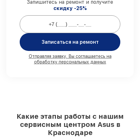
Запишитесь на ремонт и получите
выполняется строго в оговоренные
скидку -25%
сроки.
Гарантийное обслуживание
–
обслуживаем телефонов всегда со
строгим соблюдением гарантийных
обязательств.
Записаться на ремонт
Мы гарантируем:
Отправляя заявку, Вы соглашаетесь на
обработку персональных данных
80%
работ с возможностью наблюдения
90%
комплектующих для телефонов
имеются в наличии или доступны для
срочного заказа
Подбор оригинальных комплектующих
и надежных реплик с возможностью
выбрать
– для любого бюджета
85%
работ за 1–2 часа, если мастер
Какие этапы работы с нашим
приступает к восстановлению сразу
сервисным центром Asus в
Краснодаре