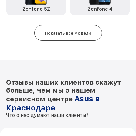
Замена стекла ROG Phone 3 Asus
от 990₽
Zenfone 5Z
Zenfone 4
Замена датчика приближения ROG
от 890₽
Phone 3 Asus
Замена антенны ROG Phone 3 Asus
от 390₽
Показать все модели
Замена вибромотора ROG Phone 3 Asus
от 890₽
Замена голосового динамика ROG
от 490₽
Phone 3 Asus
Замена элемента ROG Phone 3 Asus
от 1190₽
Отзывы наших клиентов скажут
больше, чем мы о нашем
Asus в
сервисном центре
Краснодаре
Что о нас думают наши клиенты?