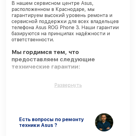
В нашем сервисном центре Asus,
расположенном в Краснодаре, мы
гарантируем высокий уровень ремонта и
сервисной поддержки для всех владельцев
телефона Asus ROG Phone 3. Наши гарантии
базируются на принципах надёжности и
ответственности.
Мы гордимся тем, что
предоставляем следующие
технические гарантии:
Только фирменные комплектующие
–
Развернуть
гарантируем использование фирменных
запчастей для обслуживания.
Квалифицированные специалисты
–
все работники проходят обязательное
обучение и ежегодную аттестацию, что
Есть вопросы по ремонту
подтверждает их уровень мастерства.
техники Asus ?
Точное соблюдение сроков
–
восстановление телефона ROG Phone 3