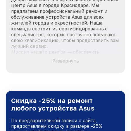
центр Asus в городе Краснодаре. Мы
предлагаем профессиональный ремонт и
обслуживание устройств Asus для всех
жителей города и окрестностей. Наша
команда состоит из сертифицированных
специалистов, которые постоянно повышают
свою квалификацию, чтобы предоставить вам
лучший сервис.
Миссия нашего центра — обеспечить
качественный и доступный ремонт для
Развернуть
каждого пользователя продукции Asus, вне
зависимости от сложности поломки. Мы
стремимся к тому, чтобы каждый клиент был
удовлетворен скоростью и качеством
предоставляемых услуг. Наша цель — стать
лучшим сервисным центром Asus в городе
Краснодаре, постоянно повышая уровень
Скидка -25% на ремонт
доверия и лояльности наших клиентов.
любого устройства Asus
По предварительной записи с сайта,
предоставляем скидку в размере -25%