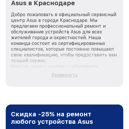
Asus в Краснодаре
Добро пожаловать в официальный сервисный
центр Asus в городе Краснодаре. Мы
предлагаем профессиональный ремонт и
обслуживание устройств Asus для всех
жителей города и окрестностей. Наша
команда состоит из сертифицированных
специалистов, которые постоянно повышают
свою квалификацию, чтобы предоставить вам
лучший сервис.
Миссия нашего центра — обеспечить
качественный и доступный ремонт для
Развернуть
каждого пользователя продукции Asus, вне
зависимости от сложности поломки. Мы
стремимся к тому, чтобы каждый клиент был
удовлетворен скоростью и качеством
предоставляемых услуг. Наша цель — стать
лучшим сервисным центром Asus в городе
Краснодаре, постоянно повышая уровень
Скидка -25% на ремонт
доверия и лояльности наших клиентов.
любого устройства Asus