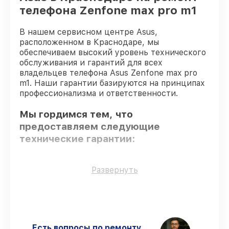
телефона Zenfone max pro m1
В нашем сервисном центре Asus,
расположенном в Краснодаре, мы
обеспечиваем высокий уровень технического
обслуживания и гарантий для всех
владельцев телефона Asus Zenfone max pro
m1. Наши гарантии базируются на принципах
профессионализма и ответственности.
Мы гордимся тем, что
предоставляем следующие
технические гарантии:
Использование оригинальных
Развернуть
запчастей
– только подлинные
комплектующие.
Опытные мастера
– все работники
проходят обязательное обучение и
ежегодную аттестацию, что
Есть вопросы по ремонту
подтверждает их уровень мастерства.