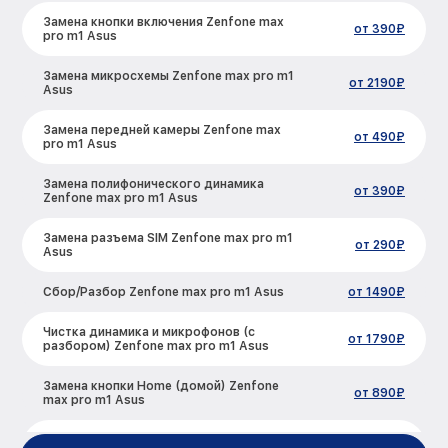
Замена кнопки включения Zenfone max
от 390₽
pro m1 Asus
Замена микросхемы Zenfone max pro m1
от 2190₽
Asus
Замена передней камеры Zenfone max
от 490₽
pro m1 Asus
Замена полифонического динамика
от 390₽
Zenfone max pro m1 Asus
Замена разъема SIM Zenfone max pro m1
от 290₽
Asus
Сбор/Разбор Zenfone max pro m1 Asus
от 1490₽
Чистка динамика и микрофонов (с
от 1790₽
разбором) Zenfone max pro m1 Asus
Замена кнопки Home (домой) Zenfone
от 890₽
max pro m1 Asus
Замена сканера отпечатка Zenfone max
от 790₽